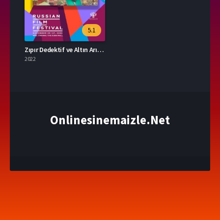
5.1
Zıpır Dedektif ve Altın Arı Kovanı / Detective Chirp & the Golden Beehive (2022)
2022
Onlinesinemaizle.Net