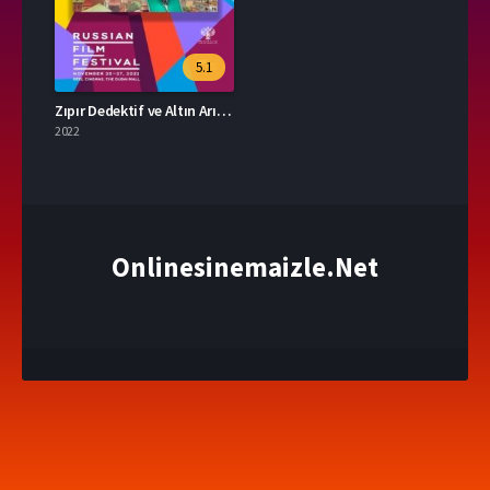
5.1
Zıpır Dedektif ve Altın Arı Kovanı / Detective Chirp & the Golden Beehive (2022)
2022
Onlinesinemaizle.Net