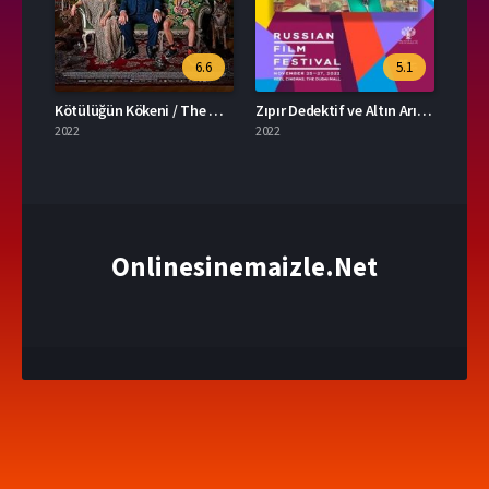
6.6
5.1
Kötülüğün Kökeni / The Origin of Evil
Zıpır Dedektif ve Altın Arı Kovanı / Detective Chirp & the Golden Beehive (2022)
2022
2022
Onlinesinemaizle.Net