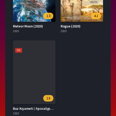
2.3
4.2
Meteor Moon (2020)
Rogue (2020)
2020
2020
HD
2.6
Buz Kıyameti / Apocalypse of Ice (2020)
2020