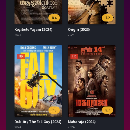
8.4
7.2
Keçilerle Yaşam (2024)
Origin (2023)
2024
2023
HD
HD
7.3
8.7
Dublör / The Fall Guy (2024)
Maharaja (2024)
2024
2024