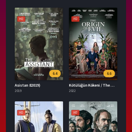
HD
HD
6.4
6.6
Asistan 82019)
Kötülüğün Kökeni / The Origin of Evil
2019
2022
HD
HD