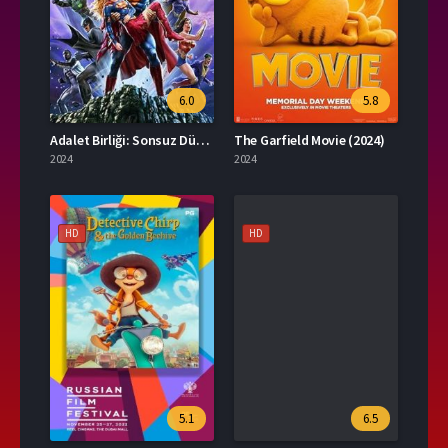
6.0
5.8
Adalet Birliği: Sonsuz Dünyalarda Kriz Bölüm Bir (2024)
The Garfield Movie (2024)
2024
2024
HD
HD
5.1
6.5