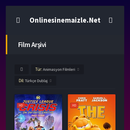
Onlinesinemaizle.Net
Film Arşivi
Tür:
Animasyon Filmleri
Dil:
Türkçe Dublaj
HD
HD