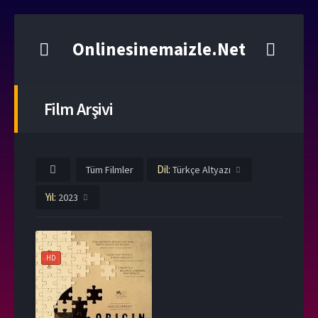
Onlinesinemaizle.Net
Film Arşivi
Dil:
Tüm Filmler
Türkçe Altyazı
Yıl:
2023
HD