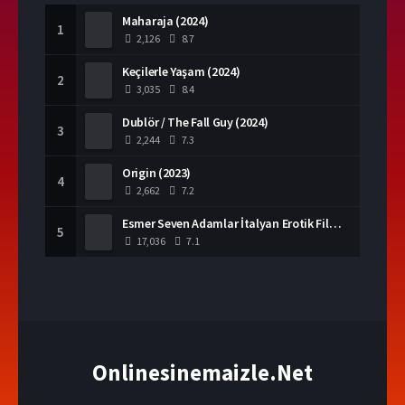
Maharaja (2024)
1
2,126
8.7
Keçilerle Yaşam (2024)
2
3,035
8.4
Dublör / The Fall Guy (2024)
3
2,244
7.3
Origin (2023)
4
2,662
7.2
Esmer Seven Adamlar İtalyan Erotik Filmi izle
5
17,036
7.1
Onlinesinemaizle.Net